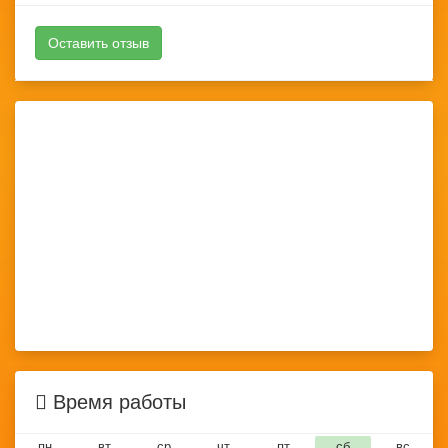
Оставить отзыв
Время работы
пн
вт
ср
чт
пт
сб
вс